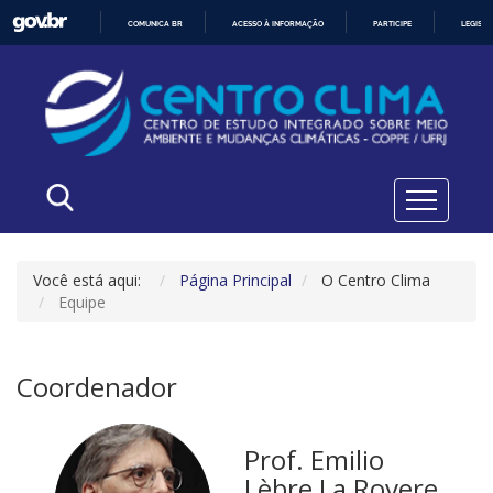
COMUNICA BR
ACESSO À INFORMAÇÃO
PARTICIPE
LEGISL
IR
PARA
O
CONTEÚDO
Você está aqui:
Página Principal
O Centro Clima
Equipe
Coordenador
Prof. Emilio
Lèbre La Rovere