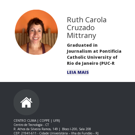
Ruth Carola
Cruzado
Mittrany
Graduated in
Journalism at Pontificia
Catholic University of
Rio de Janeiro (PUC-R
LEIA MAIS
CENTRO CLIMA | COPPE | UFRJ
Centro de Tecnologia - CT
R. Athos da Silveira Ramos, 149 |
Bloco I-200, Sala 208
CEP: 21941-611 -
Cidade Universitária – Ilha do Fundão – RJ