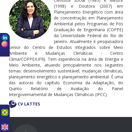
Cientista Social (1983) e Mestre
(1998) e Doutora (2007) em
Planejamento Energético com área
de concentração em Planejamento
Ambiental pelos Programas de Pós
Graduação de Engenharia (COPPE)
da Universidade Federal do Rio de
Janeiro. Atualmente é pesquisadora
senior do Centro de Estudos Integrados sobre Meio
Ambiente e Mudanças Climáticas - Centro
Clima/COPPE/UFRJ. Tem experiência na área de Energia e
Meio Ambiente, atuando principalmente nos seguintes
temas: desenvolvimento sustentável, mudanças climáticas,
planejamento energético e planejamento ambiental. É uma
das autoras do capítulo Economia da Adaptação, do
Quinto Relatório de Avaliação do Painel
Intergovernamental de Mudanças Climáticas (IPCC)
CV LATTES
uês