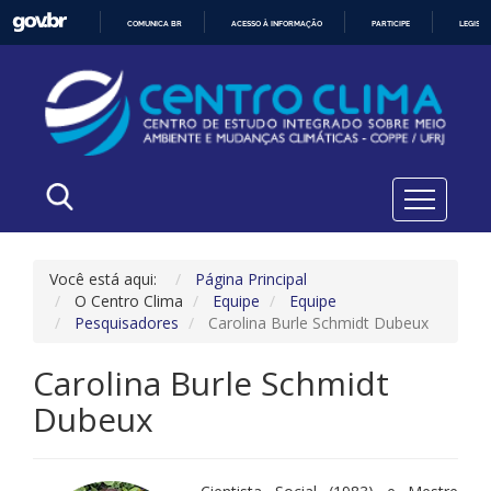
COMUNICA BR
ACESSO À INFORMAÇÃO
PARTICIPE
LEGISL
IR
PARA
O
CONTEÚDO
Você está aqui:
Página Principal
O Centro Clima
Equipe
Equipe
Pesquisadores
Carolina Burle Schmidt Dubeux
Carolina Burle Schmidt
Dubeux