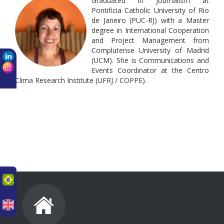
Graduated in Journalism at
Pontificia Catholic University of Rio
de Janeiro (PUC-RJ) with a Master
degree in International Cooperation
and Project Management from
Complutense University of Madrid
(UCM). She is Communications and
Events Coordinator at the Centro
Clima Research Institute (UFRJ / COPPE).
uês