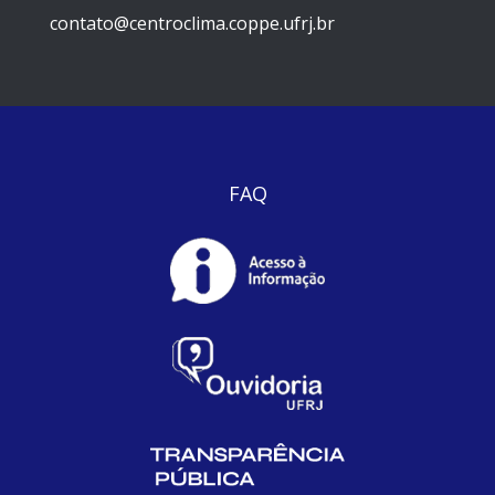
contato@centroclima.coppe.ufrj.br
FAQ