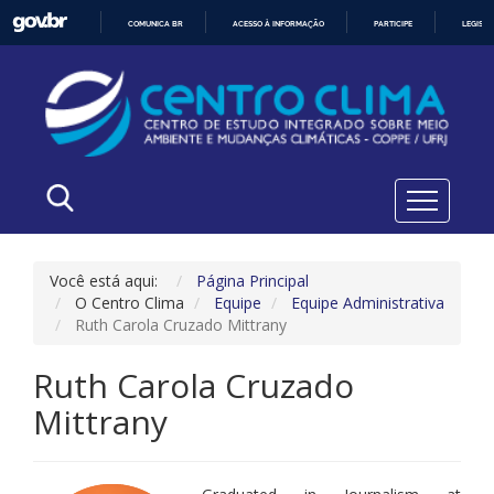
COMUNICA BR
ACESSO À INFORMAÇÃO
PARTICIPE
LEGISL
IR
PARA
O
CONTEÚDO
Você está aqui:
Página Principal
O Centro Clima
Equipe
Equipe Administrativa
Ruth Carola Cruzado Mittrany
Ruth Carola Cruzado
Mittrany