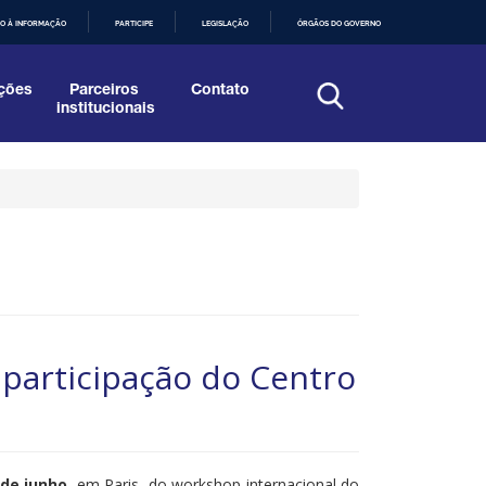
O À INFORMAÇÃO
PARTICIPE
LEGISLAÇÃO
ÓRGÃOS DO GOVERNO
ções
Parceiros
Contato
institucionais
 participação do Centro
 de junho
, em Paris, do workshop internacional do