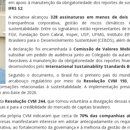
em apoio à manutenção da obrigatoriedade dos reportes de sus
IFRS S2
.
A iniciativa alcançou
328 assinaturas em menos de dois 
transparência corporativa, gestão de riscos climáticos
sustentabilidade. Entre os signatários estão representantes de
FGV, Fundação Dom Cabral, Insper, USP, UFMG, Instituto Et
Brasileiro para o Desenvolvimento Sustentável (CEBDS), além de
A declaração foi encaminhada à
Comissão de Valores Mobil
subsidiar um pedido de audiência junto ao Colegiado da autar
favoráveis à manutenção da obrigatoriedade dos reportes finan
desenvolvidos pelo
International Sustainability Standards B
Segundo o documento, o Brasil foi o primeiro país do mun
arcabouço regulatório por meio da
Resolução CVM 193
,
nformações relacionadas à sustentabilidade. A implementação pre
 o ano-base de 2026.
 da
Resolução CVM 244
, que tornou voluntária a divulgação dessas
s e para a credibilidade do mercado de capitais brasileiro.
pela própria CVM indicaram que cerca de
70% das companhias ab
resas manifestaram interesse em adotar antecipadamente os requi
ativa, ao fortalecimento da governança e à melhoria da gestão de ri