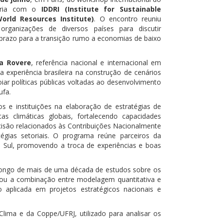
rceria com o
IDDRI (Institute for Sustainable
orld Resources Institute)
. O encontro reuniu
organizações de diversos países para discutir
prazo para a transição rumo a economias de baixo
La Rovere
, referência nacional e internacional em
 experiência brasileira na construção de cenários
ar políticas públicas voltadas ao desenvolvimento
ufa.
 e instituições na elaboração de estratégias de
 climáticas globais, fortalecendo capacidades
cisão relacionados às Contribuições Nacionalmente
égias setoriais. O programa reúne parceiros da
 do Sul, promovendo a troca de experiências e boas
 longo de mais de uma década de estudos sobre os
cou a combinação entre modelagem quantitativa e
 aplicada em projetos estratégicos nacionais e
ima e da Coppe/UFRJ, utilizado para analisar os