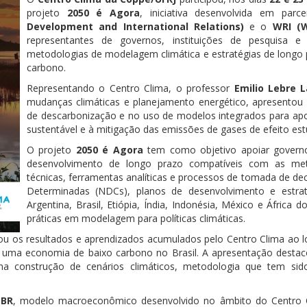
projeto
2050 é Agora
, iniciativa desenvolvida em pa
Development and International Relations)
e o
WRI (W
representantes de governos, instituições de pesquisa e 
metodologias de modelagem climática e estratégias de longo 
carbono.
Representando o Centro Clima, o professor
Emilio Lebre 
mudanças climáticas e planejamento energético, apresentou a
de descarbonização e no uso de modelos integrados para apoi
sustentável e à mitigação das emissões de gases de efeito est
O projeto
2050 é Agora
tem como objetivo apoiar governos
desenvolvimento de longo prazo compatíveis com as metas
técnicas, ferramentas analíticas e processos de tomada de de
Determinadas (NDCs), planos de desenvolvimento e estrat
Argentina, Brasil, Etiópia, Índia, Indonésia, México e África
práticas em modelagem para políticas climáticas.
ou os resultados e aprendizados acumulados pelo Centro Clima ao
a uma economia de baixo carbono no Brasil. A apresentação desta
 na construção de cenários climáticos, metodologia que tem sido
-BR
, modelo macroeconômico desenvolvido no âmbito do Centro Cl