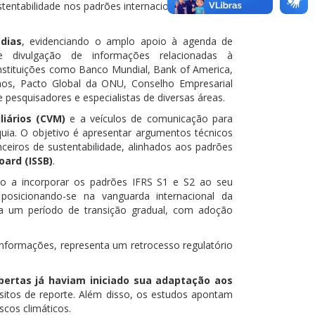
tentabilidade nos padrões internacionais
IFRS S1
e
dias
, evidenciando o amplo apoio à agenda de
 e divulgação de informações relacionadas à
 instituições como Banco Mundial, Bank of America,
hos, Pacto Global da ONU, Conselho Empresarial
 pesquisadores e especialistas de diversas áreas.
iários (CVM)
e a veículos de comunicação para
quia. O objetivo é apresentar argumentos técnicos
ceiros de sustentabilidade, alinhados aos padrões
oard (ISSB)
.
do a incorporar os padrões IFRS S1 e S2 ao seu
 posicionando-se na vanguarda internacional da
via um período de transição gradual, com adoção
 informações, representa um retrocesso regulatório
ertas já haviam iniciado sua adaptação aos
sitos de reporte. Além disso, os estudos apontam
scos climáticos.