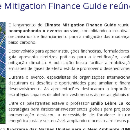
Mitigation Finance Guide reúne
O lançamento do
Climate Mitigation Finance Guide
reuniu
acompanhando o evento ao vivo
, consolidando a iniciati
mecanismos de financiamento para a mitigação das mudanças
baixo carbono.
Desenvolvido para apoiar instituições financeiras, formuladores 
guia apresenta diretrizes práticas para a identificação, av
mitigação climática. A publicação busca facilitar a mobiliza
emissões de gases de efeito estufa e promover o desenvolvimen
Durante o evento, especialistas de organizações internacionai
discutiram os desafios e oportunidades para ampliar o fina
desenvolvimento. As apresentações destacaram a importân
estratégias capazes de alinhar investimentos às metas globais d
Entre os palestrantes esteve o professor
Emilio Lèbre La R
estratégias para direcionar investimentos globais para projetos
apresentação destacou a necessidade de fortalecer instr
energética justa e sustentável, ampliando o acesso a recursos 
s do
Programa das Nações Unidas para o Meio Ambiente (UN