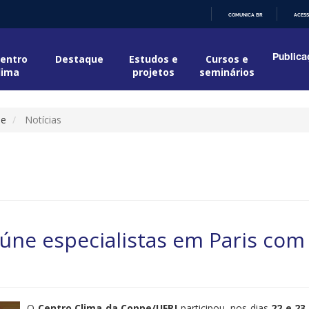
COMUNICA BR
ACESS
IR
PARA
O
entro
Destaque
Estudos e
Cursos e
Publica
CONTEÚDO
lima
projetos
seminários
ue
Notícias
eúne especialistas em Paris com
O
Centro Clima da Coppe/UFRJ
participou, nos dias
22 e 23