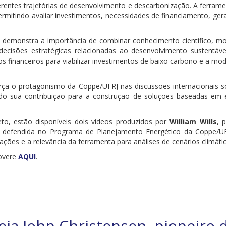
rentes trajetórias de desenvolvimento e descarbonização. A ferrament
 permitindo avaliar investimentos, necessidades de financiamento, g
ra demonstra a importância de combinar conhecimento científico, m
decisões estratégicas relacionadas ao desenvolvimento sustentável
tos financeiros para viabilizar investimentos de baixo carbono e a
rça o protagonismo da Coppe/UFRJ nas discussões internacionais 
do sua contribuição para a construção de soluções baseadas em e
to, estão disponíveis dois vídeos produzidos por
William Wills
, 
defendida no Programa de Planejamento Energético da Coppe/UFR
ações e a relevância da ferramenta para análises de cenários climáti
Rovere
AQUI
.
ia John Christensen, pioneiro 