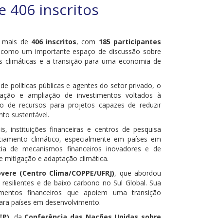
 406 inscritos
 mais de
406 inscritos
, com
185 participantes
va como um importante espaço de discussão sobre
 climáticas e a transição para uma economia de
de políticas públicas e agentes do setor privado, o
aliação e ampliação de investimentos voltados à
ção de recursos para projetos capazes de reduzir
to sustentável.
s, instituições financeiras e centros de pesquisa
nciamento climático, especialmente em países em
cia de mecanismos financeiros inovadores e de
e mitigação e adaptação climática.
overe (Centro Clima/COPPE/UFRJ)
, que abordou
 resilientes e de baixo carbono no Sul Global. Sua
umentos financeiros que apoiem uma transição
para países em desenvolvimento.
EP)
, da
Conferência das Nações Unidas sobre