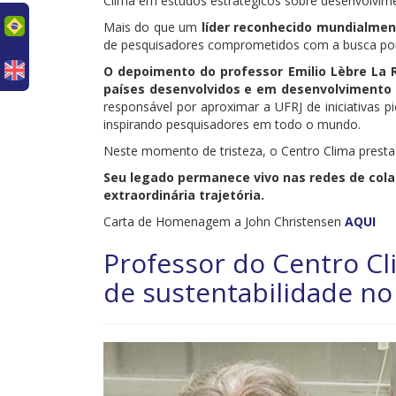
Clima em estudos estratégicos sobre desenvolvimen
uês
Mais do que um
líder reconhecido mundialment
de pesquisadores comprometidos com a busca por 
O depoimento do professor Emilio Lèbre La 
países desenvolvidos e em desenvolvimento 
responsável por aproximar a UFRJ de iniciativas p
inspirando pesquisadores em todo o mundo.
Neste momento de tristeza, o Centro Clima presta
Seu legado permanece vivo nas redes de cola
extraordinária trajetória.
Carta de Homenagem a John Christensen
AQUI
Professor do Centro Cl
de sustentabilidade no 