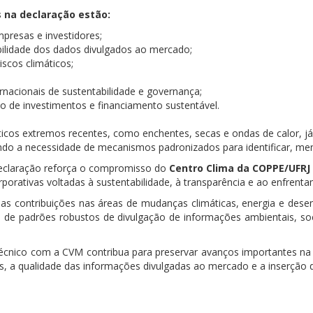
 na declaração estão:
presas e investidores;
bilidade dos dados divulgados ao mercado;
iscos climáticos;
rnacionais de sustentabilidade e governança;
o de investimentos e financiamento sustentável.
icos extremos recentes, como enchentes, secas e ondas de calor, j
do a necessidade de mecanismos padronizados para identificar, mensu
declaração reforça o compromisso do
Centro Clima da COPPE/UFRJ
corporativas voltadas à sustentabilidade, à transparência e ao enfren
as contribuições nas áreas de mudanças climáticas, energia e dese
 de padrões robustos de divulgação de informações ambientais, so
técnico com a CVM contribua para preservar avanços importantes na 
res, a qualidade das informações divulgadas ao mercado e a inserção