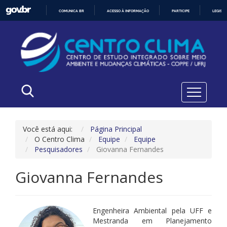
COMUNICA BR
ACESSO À INFORMAÇÃO
PARTICIPE
LEGISL
IR
PARA
O
CONTEÚDO
Você está aqui:
Página Principal
O Centro Clima
Equipe
Equipe
Pesquisadores
Giovanna Fernandes
Giovanna Fernandes
Engenheira Ambiental pela UFF e
Mestranda em Planejamento