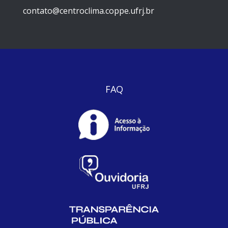
contato@centroclima.coppe.ufrj.br
FAQ