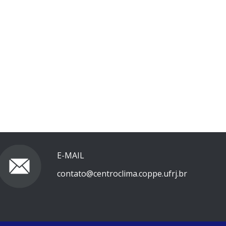
E-MAIL
contato@centroclima.coppe.ufrj.br