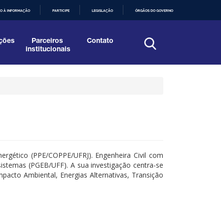
O À INFORMAÇÃO
PARTICIPE
LEGISLAÇÃO
ÓRGÃOS DO GOVERNO
ções
Parceiros
Contato
institucionais
rgético (PPE/COPPE/UFRJ). Engenheira Civil com
sistemas (PGEB/UFF). A sua investigação centra-se
pacto Ambiental, Energias Alternativas, Transição