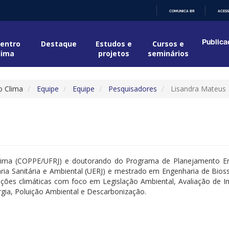
COMUNICA BR
ACESS
IR
PARA
O
entro
Destaque
Estudos e
Cursos e
Publica
CONTEÚDO
lima
projetos
seminários
o Clima
Equipe
Equipe
Pesquisadores
Lisandra Mateus
lima (COPPE/UFRJ) e doutorando do Programa de Planejamento Ene
ria Sanitária e Ambiental (UERJ) e mestrado em Engenharia de Bios
ações climáticas com foco em Legislação Ambiental, Avaliação de Im
rgia, Poluição Ambiental e Descarbonização.