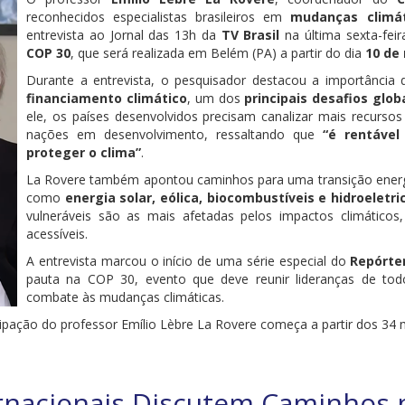
reconhecidos especialistas brasileiros em
mudanças climát
entrevista ao Jornal das 13h da
TV Brasil
na última sexta-fei
COP 30
, que será realizada em Belém (PA) a partir do dia
10 de
Durante a entrevista, o pesquisador destacou a importância 
financiamento climático
, um dos
principais desafios glob
ele, os países desenvolvidos precisam canalizar mais recurs
nações em desenvolvimento, ressaltando que
“é rentável
proteger o clima”
.
La Rovere também apontou caminhos para uma transição energé
como
energia solar, eólica, biocombustíveis e hidroeletri
vulneráveis são as mais afetadas pelos impactos climáticos
acessíveis.
A entrevista marcou o início de uma série especial do
Repórter
pauta na COP 30, evento que deve reunir lideranças de t
combate às mudanças climáticas.
cipação do professor Emílio Lèbre La Rovere começa a partir dos 34
ernacionais Discutem Caminhos 