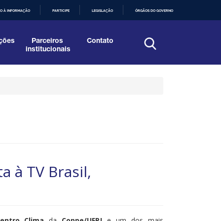
O À INFORMAÇÃO
PARTICIPE
LEGISLAÇÃO
ÓRGÃOS DO GOVERNO
ções
Parceiros
Contato
institucionais
a à TV Brasil,
entro Clima
da
Coppe/UFRJ
e um dos mais