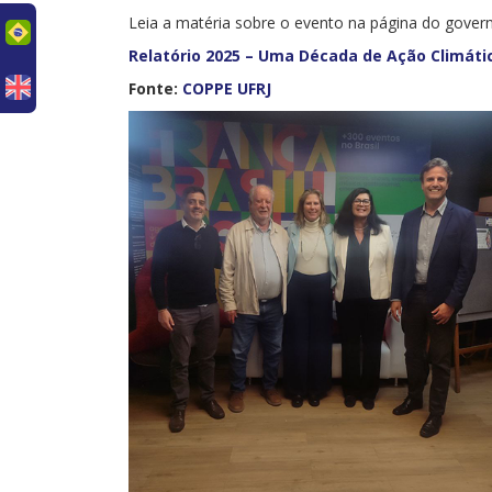
Leia a matéria sobre o evento na página do gover
uês
Relatório 2025 – Uma Década de Ação Climátic
Fonte:
COPPE UFRJ