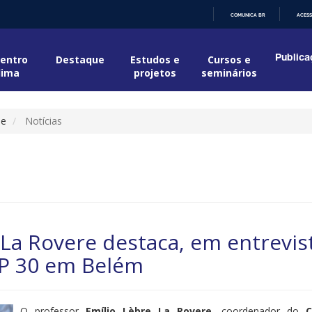
COMUNICA BR
ACESS
IR
PARA
O
entro
Destaque
Estudos e
Cursos e
Publica
CONTEÚDO
lima
projetos
seminários
ue
Notícias
La Rovere destaca, em entrevist
OP 30 em Belém
O professor
Emílio Lèbre La Rovere
, coordenador do
C