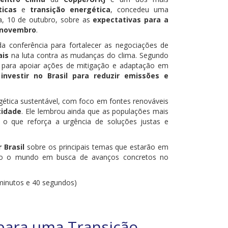
icas
e
transição energética
, concedeu uma
ra, 10 de outubro, sobre as
expectativas para a
 novembro
.
da conferência para fortalecer as negociações de
ais
na luta contra as mudanças do clima. Segundo
os para apoiar ações de mitigação e adaptação em
 investir no Brasil para reduzir emissões e
tica sustentável, com foco em fontes renováveis
cidade
. Ele lembrou ainda que as populações mais
, o que reforça a urgência de soluções justas e
 Brasil
sobre os principais temas que estarão em
odo o mundo em busca de avanços concretos no
 minutos e 40 segundos)
para uma Transição