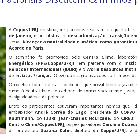
A
Coppe/UFRJ
e instituições parceiras reuniram, na quarta-feir
de Janeiro
, especialistas em
descarbonização, transição en
tema
“Alcançar a neutralidade climática: como garantir u
Acordo de Paris
.
O seminário foi promovido pelo
Centro Clima
, laborató
Energético (PPE/Coppe/UFRJ)
, em parceria com o
Inst
Relações Internacionais (IDDRI)
e o
World Resources Instit
do
Institut Français
. O evento integra as ações da Temporada
O objetivo foi discutir as condições que possibilitem a gran
rumo à neutralidade de carbono de forma socialmente justa,
desigualdades e da pobreza.
Entre os participantes estiveram importantes nomes que li
embaixador
André Corrêa do Lago
, presidente da
COP30
Kauffmann
, do
IDDRI
;
Jean-Charles Hourcade
, do
CIRED
;
Centro Clima/Coppe/UFRJ
; os pesquisadores
Carolina Dubeu
da professora
Suzana Kahn
, diretora da
Coppe/UFRJ
, e 