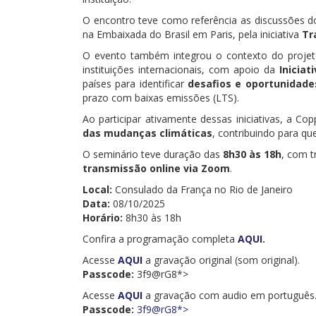
O encontro teve como referência as discussões 
na Embaixada do Brasil em Paris, pela iniciativa
Tr
O evento também integrou o contexto do projet
instituições internacionais, com apoio da
Iniciat
países para identificar
desafios e oportunidade
prazo com baixas emissões (LTS).
Ao participar ativamente dessas iniciativas, a C
das mudanças climáticas
, contribuindo para qu
O seminário teve duração das
8h30 às 18h
, com 
transmissão online via Zoom
.
Local:
Consulado da França no Rio de Janeiro
Data:
08/10/2025
Horário:
8h30 às 18h
Confira a programação completa
AQUI
.
Acesse
AQUI
a gravação original (som original).
Passcode:
3f9@rG8*>
Acesse
AQUI
a gravação com audio em português
Passcode:
3f9@rG8*>