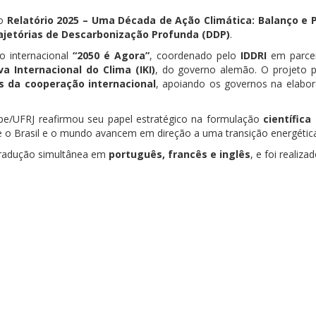
do
Relatório 2025
– Uma Década de Ação Climática: Balanço e 
ajetórias de Descarbonização Profunda (DDP)
.
o internacional
“2050 é Agora”
, coordenado pelo
IDDRI
em parce
iva Internacional do Clima (IKI)
, do governo alemão. O projeto p
s da cooperação internacional
, apoiando os governos na elabor
oppe/UFRJ reafirmou seu papel estratégico na formulação
científic
e o Brasil e o mundo avancem em direção a uma transição energética j
tradução simultânea em
português, francês e inglês
, e foi realiza
.