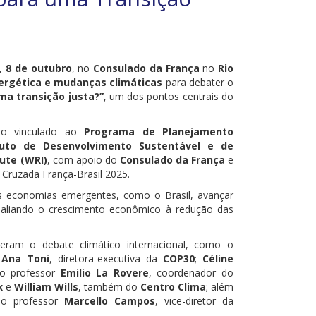
a,
8 de outubro
, no
Consulado da França
no
Rio
ergética e mudanças climáticas
para debater o
ma transição justa?”
, um dos pontos centrais do
rio vinculado ao
Programa de Planejamento
ituto de Desenvolvimento Sustentável e de
ute (WRI)
, com apoio do
Consulado da França
e
 Cruzada França-Brasil 2025.
des economias emergentes, como o Brasil, avançar
 aliando o crescimento econômico à redução das
deram o debate climático internacional, como o
;
Ana Toni
, diretora-executiva da
COP30
;
Céline
 o professor
Emilio La Rovere
, coordenador do
x
e
William Wills
, também do
Centro Clima
; além
do professor
Marcello Campos
, vice-diretor da