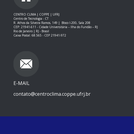
CENTRO CLIMA | COPPE | UFRJ
Centro de Tecnologia - CT
R. Athos da Silveira Ramos, 149 |
Bloco I-200, Sala 208
CEP: 21941-611 -
Cidade Universitária – Ilha do Fundão – RJ
Rio de Janeiro | RJ - Brasil
Caixa Postal: 68.565 - CEP 21941-972
E-MAIL
contato@centroclima.coppe.ufrj.br