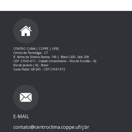
CENTRO CLIMA | COPPE | UFRJ
Centro de Tecnologia - CT
R. Athos da Silveira Ramos, 149 |
Bloco I-200, Sala 208
CEP: 21941-611 -
Cidade Universitária – Ilha do Fundão – RJ
Rio de Janeiro | RJ - Brasil
Caixa Postal: 68.565 - CEP 21941-972
E-MAIL
contato@centroclima.coppe.ufrj.br