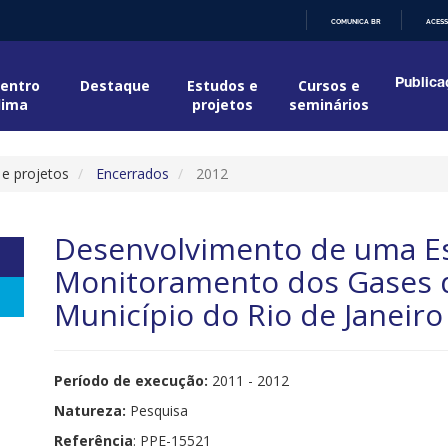
COMUNICA BR
ACESS
IR
PARA
O
entro
Destaque
Estudos e
Cursos e
Publica
CONTEÚDO
lima
projetos
seminários
 e projetos
Encerrados
2012
Desenvolvimento de uma Es
Monitoramento dos Gases d
Município do Rio de Janeiro
Período de execução:
2011 - 2012
Natureza:
Pesquisa
Referência
: PPE-15521