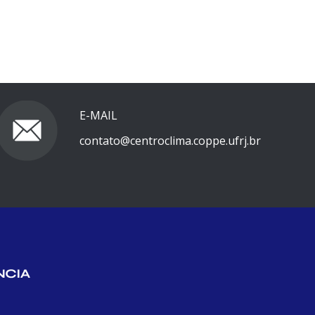
E-MAIL
contato@centroclima.coppe.ufrj.br