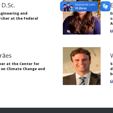
 D.Sc.
ngineering and
E
rcher at the Federal
s
A
L
rães
W
er at the Center for
S
 on Climate Change and
d
b
L