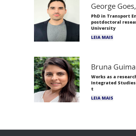
George Goes,
PhD in Transport E
postdoctoral resea
University
LEIA MAIS
Bruna Guima
Works as a research
Integrated Studies
t
LEIA MAIS