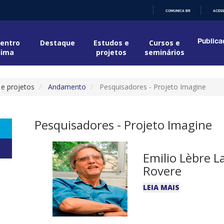
COMUNICA BR
ACESS
IR
PARA
O
entro
Destaque
Estudos e
Cursos e
Publica
CONTEÚDO
lima
projetos
seminários
 e projetos
Andamento
Pesquisadores - Projeto Imagine
Pesquisadores - Projeto Imagine
Emilio Lèbre L
Rovere
LEIA MAIS