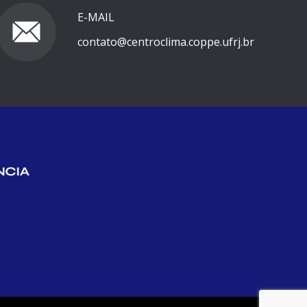
E-MAIL
contato@centroclima.coppe.ufrj.br