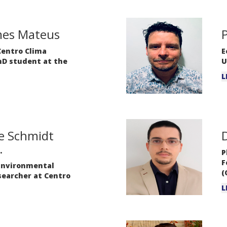
mes Mateus
Centro Clima
E
hD student at the
U
L
le Schmidt
D
.
P
F
Environmental
(
searcher at Centro
L