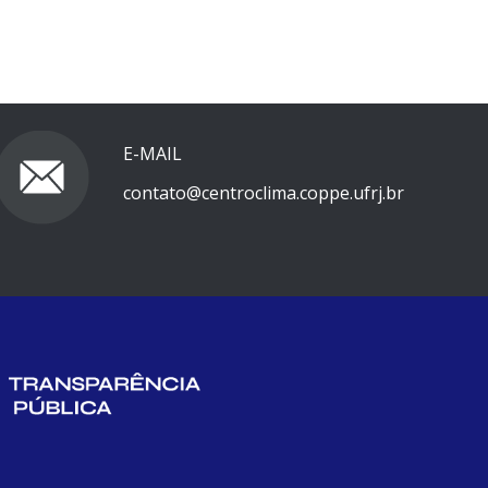
E-MAIL
contato@centroclima.coppe.ufrj.br