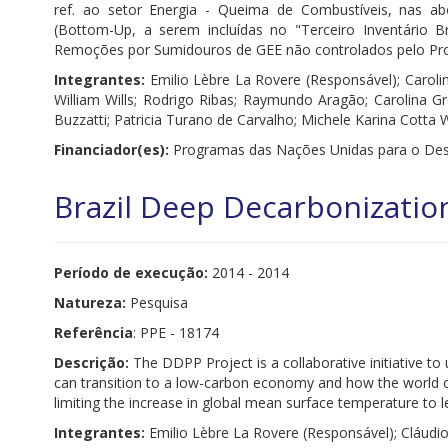
ref. ao setor Energia - Queima de Combustíveis, nas ab
(Bottom-Up, a serem incluídas no "Terceiro Inventário B
Remoções por Sumidouros de GEE não controlados pelo Pro
Integrantes:
Emilio Lèbre La Rovere (Responsável); Carolin
William Wills; Rodrigo Ribas; Raymundo Aragão; Carolina Gr
Buzzatti; Patricia Turano de Carvalho; Michele Karina Cotta 
Financiador(es):
Programas das Nações Unidas para o Des
Brazil Deep Decarbonizatio
Período de execução:
2014 - 2014
Natureza:
Pesquisa
Referência
: PPE - 18174
Descrição:
The DDPP Project is a collaborative initiative t
can transition to a low-carbon economy and how the world ca
limiting the increase in global mean surface temperature to l
Integrantes:
Emilio Lèbre La Rovere (Responsável); Cláudio