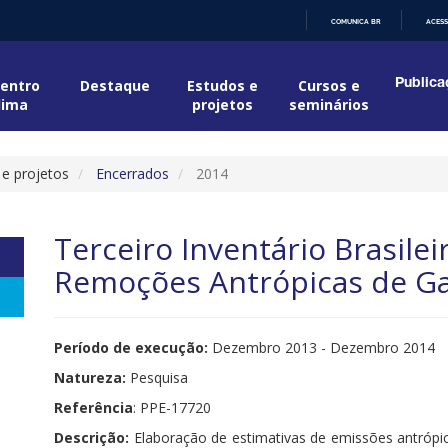
COMUNICA BR
ACESS
IR
PARA
O
entro
Destaque
Estudos e
Cursos e
Publica
CONTEÚDO
lima
projetos
seminários
 e projetos
Encerrados
2014
Terceiro Inventário Brasile
Remoções Antrópicas de Gas
Período de execução:
Dezembro 2013 - Dezembro 2014
Natureza:
Pesquisa
Referência
: PPE-17720
Descrição:
Elaboração de estimativas de emissões antrópi