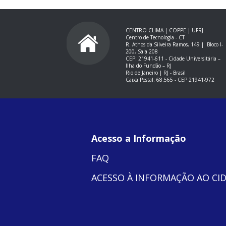
CENTRO CLIMA | COPPE | UFRJ
Centro de Tecnologia - CT
R. Athos da Silveira Ramos, 149 |
Bloco I-
200, Sala 208
CEP: 21941-611 -
Cidade Universitária –
Ilha do Fundão – RJ
Rio de Janeiro | RJ - Brasil
Caixa Postal: 68.565 - CEP 21941-972
Acesso a Informação
FAQ
ACESSO À INFORMAÇÃO AO CI