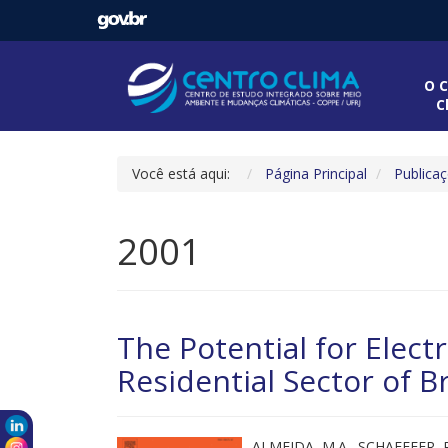
O C
C
Você está aqui:
Página Principal
Publica
2001
The Potential for Elect
Residential Sector of Br
ALMEIDA, M.A., SCHAEFFER, R