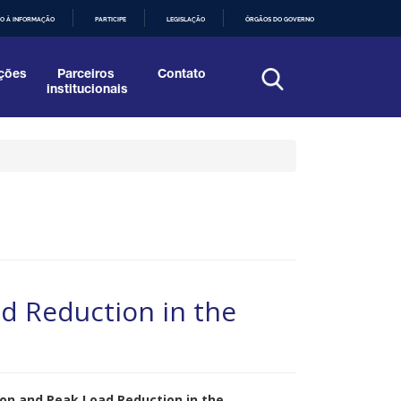
O À INFORMAÇÃO
PARTICIPE
LEGISLAÇÃO
ÓRGÃOS DO GOVERNO
ções
Parceiros
Contato
institucionais
ad Reduction in the
tion and Peak Load Reduction in the