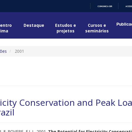
COMUNICA BR
ACESS
IR
PARA
O
entro
Destaque
Estudos e
Cursos e
Publica
CONTEÚDO
lima
projetos
seminários
ções
2001
ricity Conservation and Peak Lo
azil
. & ROVERE, E.L.L. 2001.
The Potential for Electricity Conserva