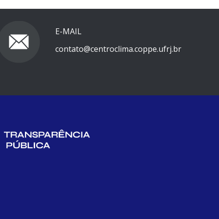
E-MAIL
contato@centroclima.coppe.ufrj.br