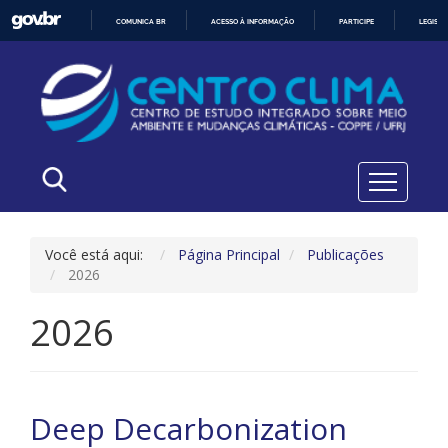
COMUNICA BR
ACESSO À INFORMAÇÃO
PARTICIPE
LEGISL
IR
PARA
O
CONTEÚDO
Você está aqui:
Página Principal
Publicações
2026
2026
Deep Decarbonization