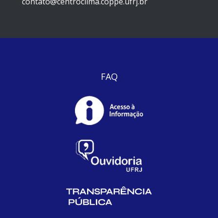
contato@centroclima.coppe.ufrj.br
FAQ