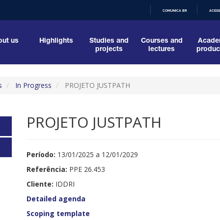
COMUNICA BR
ACESS
IR
PARA
O
ut us
Highlights
Studies and
Courses and
Acade
CONTEÚDO
projects
lectures
produc
s
In Progress
PROJETO JUSTPATH
PROJETO JUSTPATH
Período:
13/01/2025 a 12/01/2029
Referência:
PPE 26.453
Cliente:
IDDRI
Detailed agenda
Scoping template