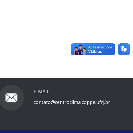
E-MAIL
contato@centroclima.coppe.ufrj.br