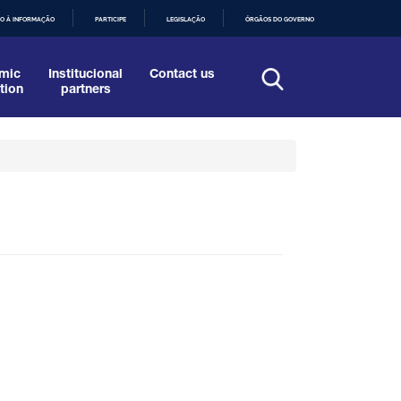
O À INFORMAÇÃO
PARTICIPE
LEGISLAÇÃO
ÓRGÃOS DO GOVERNO
mic
Institucional
Contact us
tion
partners