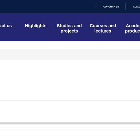
COMUNICA BR
ACESS
IR
PARA
O
ut us
Highlights
Studies and
Courses and
Acade
CONTEÚDO
projects
lectures
produc