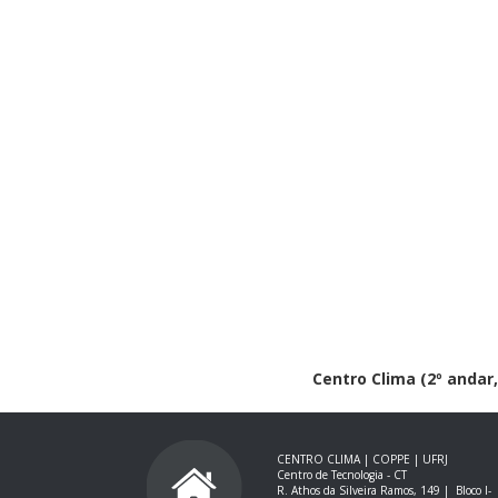
Centro Clima (2º andar, 
CENTRO CLIMA | COPPE | UFRJ
Centro de Tecnologia - CT
R. Athos da Silveira Ramos, 149 |
Bloco I-