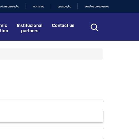
O À INFORMAÇÃO
PARTICIPE
LEGISLAÇÃO
ÓRGÃOS DO GOVERNO
mic
Institucional
Contact us
tion
partners