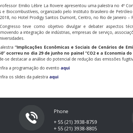
rofessor Emilio Lèbre La Rovere apresentou uma palestra no 4º Cong
 e Biocombustíveis, organizado pelo Instituto Brasileiro de Petróle
2018, no Hotel Prodigy Santos Dumont, Centro, no Rio de Janeiro – R
Congresso teve como objetivo divulgar e debater aspectos técni
movendo a integração de indústrias, empresas de serviço, associaç
niversidades.
alestra
“Implicações Econômicas e Sociais de Cenários de Emi
50” ocorreu no dia 29 de junho no painel “CO2 e a Economia do
e-se destacar a análise do potencial de redução das emissões fugiti
nfira a programação do evento
aqui
fira os slides da palestra
aqui
Phone
+ 55 (21) 3938-8759
+ 55 (21) 3938-8805