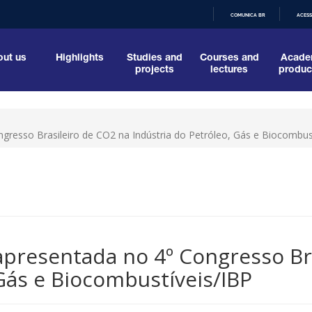
COMUNICA BR
ACESS
IR
PARA
O
ut us
Highlights
Studies and
Courses and
Acade
CONTEÚDO
projects
lectures
produc
ngresso Brasileiro de CO2 na Indústria do Petróleo, Gás e Biocombus
 apresentada no 4º Congresso Br
 Gás e Biocombustíveis/IBP