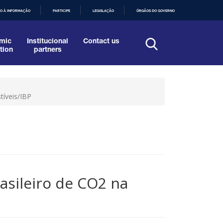
O À INFORMAÇÃO
PARTICIPE
LEGISLAÇÃO
ÓRGÃOS DO GOVERNO
mic
Institucional
Contact us
tion
partners
tíveis/IBP
asileiro de CO2 na