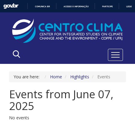
COMUNICA BR
ACESSO À INFORMAÇÃO
PARTICIPE
LEGISL
IR
PARA
O
CONTEÚDO
You are here:
Home
Highlights
Events
Events from June 07,
2025
No events