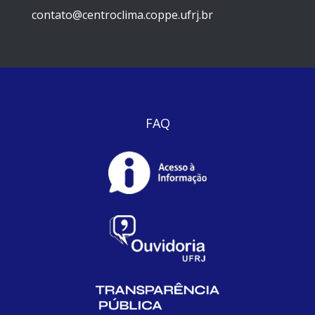
contato@centroclima.coppe.ufrj.br
FAQ