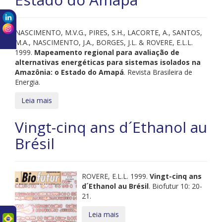
NASCIMENTO, M.V.G., PIRES, S.H., LACORTE, A., SANTOS,
M.A., NASCIMENTO, J.A., BORGES, J.L. & ROVERE, E.L.L.
1999.
Mapeamento regional para avaliação de
alternativas energéticas para sistemas isolados na
Amazônia: o Estado do Amapá
. Revista Brasileira de
Energia.
Leia mais
Vingt-cinq ans d´Ethanol au
Brésil
ROVERE, E.L.L. 1999.
Vingt-cinq ans
d´Ethanol au Brésil
. Biofutur 10: 20-
21.
Leia mais
uês