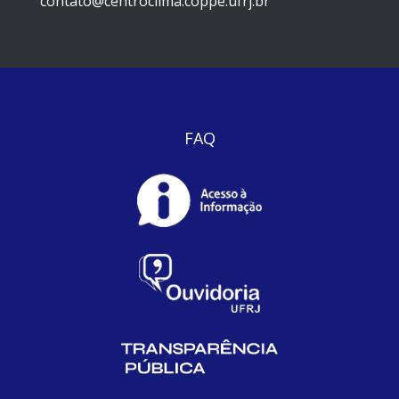
contato@centroclima.coppe.ufrj.br
FAQ