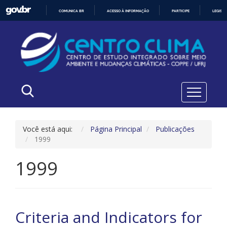
COMUNICA BR
ACESSO À INFORMAÇÃO
PARTICIPE
LEGISL
IR
PARA
O
CONTEÚDO
Você está aqui:
Página Principal
Publicações
1999
1999
Criteria and Indicators for