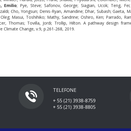
, Emilio
; Pye, Steve; Safonov, George; Siagian, Ucok; Teng, Fei; 
izaldi; Cho, Yongsun; Denis-Ryan, Amandine; Dhar, Subash; Gaeta, Mar
 Oleg; Masui, Toshihiko; Mathy, Sandrine; Oshiro, Ken; Parrado, Ram
er, Thomas; Tovilla, Jordi; Trollip, Hilton. A pathway design fr
e Climate Change, v.9, p.261-268, 2019.
TELEFONE
+ 55 (21) 3938-8759
+ 55 (21) 3938-8805