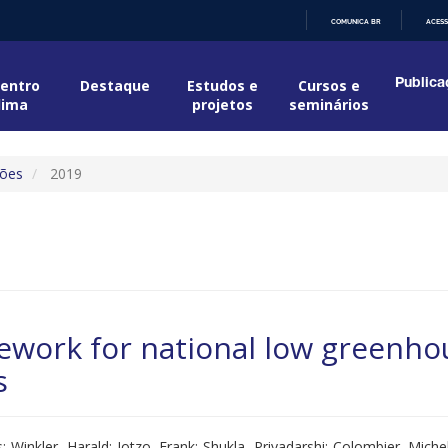
COMUNICA BR
ACESS
IR
PARA
O
entro
Destaque
Estudos e
Cursos e
Publica
CONTEÚDO
lima
projetos
seminários
ções
2019
ework for national low greenho
s
; Winkler, Harald; Jotzo, Frank; Shukla, Priyadarshi; Colombier, Michel;