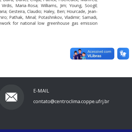
Virdis, Maria-Rosa; Williams, Jim; Young, Soogil;
ia; Gesteira, Claudio; Haley, Ben; Hourcade, Jean-
iro; Pathak, Minal; Potashnikov, Vladimir; Samadi,
amework for national low greenhouse gas emission
E-MAIL
contato@centroclima.coppe.ufrj.br