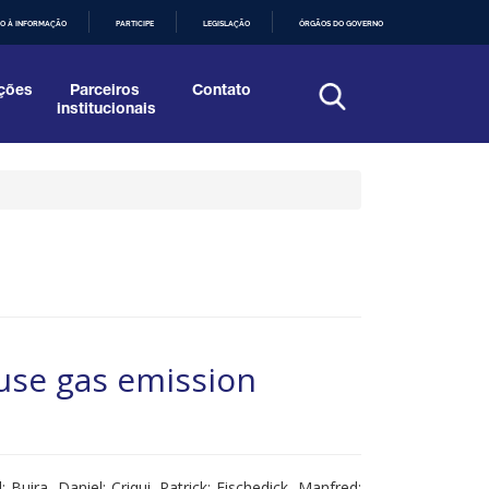
O À INFORMAÇÃO
PARTICIPE
LEGISLAÇÃO
ÓRGÃOS DO GOVERNO
ções
Parceiros
Contato
institucionais
use gas emission
 Buira, Daniel; Criqui, Patrick; Fischedick, Manfred;