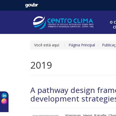
O C
C
Você está aqui:
Página Principal
Publica
2019
A pathway design fram
development strategie
Waisman, Henri; Bataille, Chris