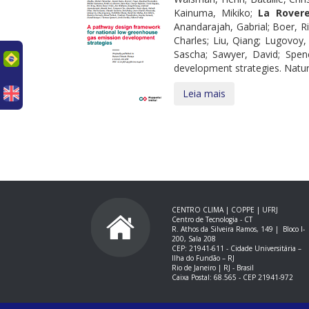
Kainuma, Mikiko;
La Rovere
Anandarajah, Gabrial; Boer, R
Charles; Liu, Qiang; Lugovoy,
Sascha; Sawyer, David; Spenc
uês
development strategies. Natur
Leia mais
CENTRO CLIMA | COPPE | UFRJ
Centro de Tecnologia - CT
R. Athos da Silveira Ramos, 149 |
Bloco I-
200, Sala 208
CEP: 21941-611 -
Cidade Universitária –
Ilha do Fundão – RJ
Rio de Janeiro | RJ - Brasil
Caixa Postal: 68.565 - CEP 21941-972