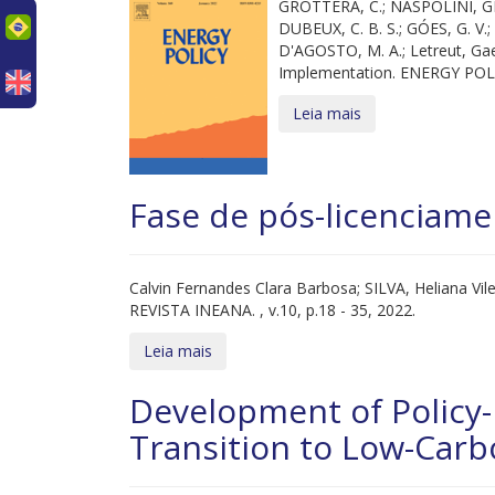
GROTTERA, C.; NASPOLINI, GI
uês
DUBEUX, C. B. S.; GÓES, G. V.;
D'AGOSTO, M. A.; Letreut, Gael
Implementation. ENERGY POLICY
Leia mais
Fase de pós-licenciame
Calvin Fernandes Clara Barbosa; SILVA, Heliana Vile
REVISTA INEANA. , v.10, p.18 - 35, 2022.
Leia mais
Development of Policy-
Transition to Low-Carbo