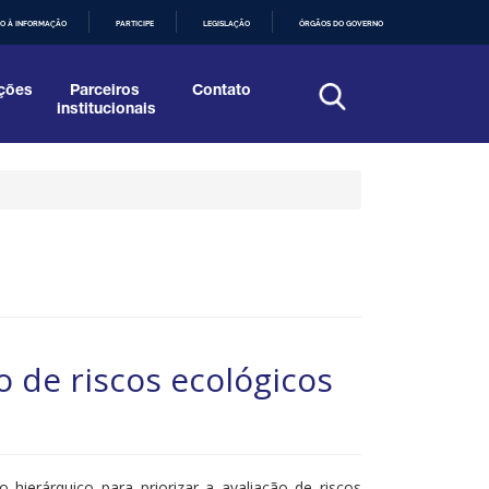
O À INFORMAÇÃO
PARTICIPE
LEGISLAÇÃO
ÓRGÃOS DO GOVERNO
ções
Parceiros
Contato
institucionais
o de riscos ecológicos
ierárquico para priorizar a avaliação de riscos