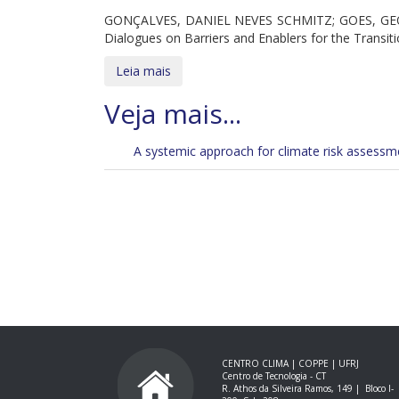
GONÇALVES, DANIEL NEVES SCHMITZ; GOES, G
Dialogues on Barriers and Enablers for the Transition
Leia mais
A systemic approach for climate risk assessme
CENTRO CLIMA | COPPE | UFRJ
Centro de Tecnologia - CT
R. Athos da Silveira Ramos, 149 |
Bloco I-