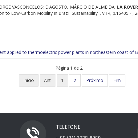
EORGE VASCONCELOS; D’AGOSTO, MÁRCIO DE ALMEIDA;
LA ROVER
 to Low-Carbon Mobility in Brazil. Sustainability. , v.14, p.16405 - , 
nt applied to thermoelectric power plants in northeastern coast of Br
Página 1 de 2
Início
Ant
1
2
Próximo
Fim
TELEFONE