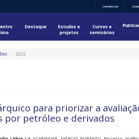
COMUNICA BR
ACESS
IR
PARA
O
entro
Destaque
Estudos e
Cursos e
Publica
CONTEÚDO
lima
projetos
seminários
ções
2022
árquico para priorizar a avaliaçã
 por petróleo e derivados
ilio Lèbre La
; SCHNEIDER, MÁRCIO ROBERTO. Processo analítico h