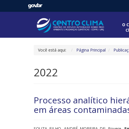
O C
C
Você está aqui:
Página Principal
Publica
2022
Processo analítico hier
em áreas contaminadas
SOUZA FILHO, ANDRÉ MOREIRA DE; Rovere,
Em