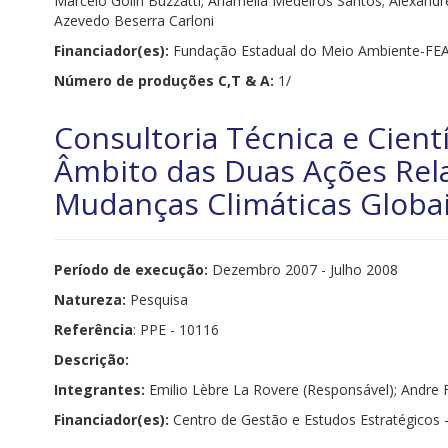
Marcelo Golin Buzzatti; Anamélia Medeiros Santos; Alexandre
Azevedo Beserra Carloni
Financiador(es):
Fundação Estadual do Meio Ambiente-FE
Número de produções C,T & A:
1/
Consultoria Técnica e Cient
Âmbito das Duas Ações Rel
Mudanças Climáticas Globa
Período de execução:
Dezembro 2007 - Julho 2008
Natureza:
Pesquisa
Referência
: PPE - 10116
Descrição:
Integrantes:
Emilio Lèbre La Rovere (Responsável); Andre
Financiador(es):
Centro de Gestão e Estudos Estratégicos 