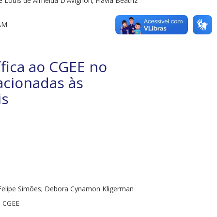
 Louis de Almeida D'Avignon; Flavia Beatriz
AM
ífica ao CGEE no
acionadas às
is
 Felipe Simões; Debora Cynamon Kligerman
- CGEE