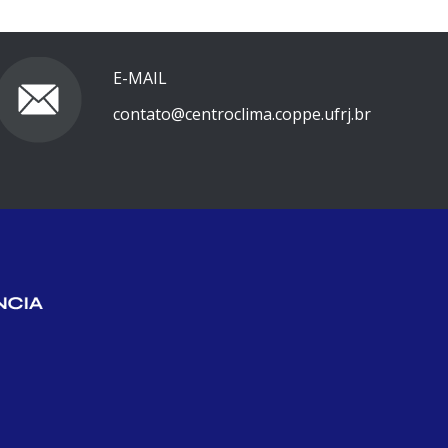
E-MAIL
contato@centroclima.coppe.ufrj.br