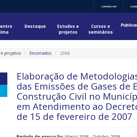
COMUNICA BR
ACESS
IR
PARA
O
entro
Destaque
Estudos e
Cursos e
Publica
CONTEÚDO
lima
projetos
seminários
 e projetos
Encerrados
2008
Elaboração de Metodologias
das Emissões de Gases de E
Construção Civil no Municíp
em Atendimento ao Decreto
de 15 de fevereiro de 2007
Período de execução:
Março
2008 - Outubro 2008