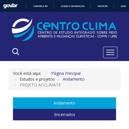
COMUNICA BR
ACESSO À INFORMAÇÃO
PARTICIPE
LEGISL
IR
PARA
O
CONTEÚDO
Você está aqui:
Página Principal
Estudos e projetos
Andamento
PROJETO ACCLIMATE
Andamento
Encerrados