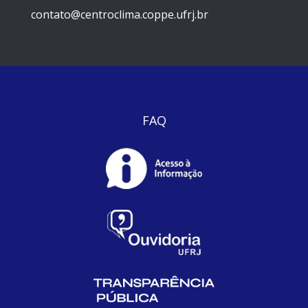
contato@centroclima.coppe.ufrj.br
FAQ