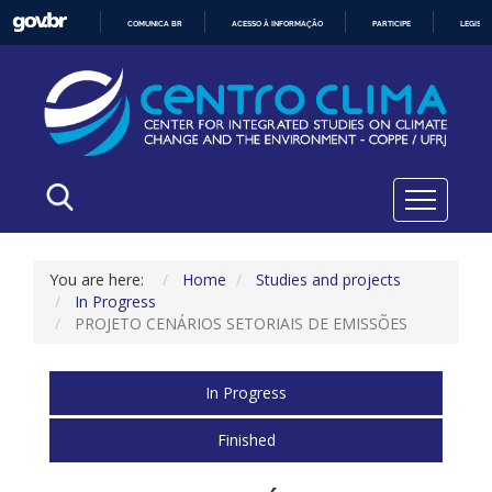
COMUNICA BR
ACESSO À INFORMAÇÃO
PARTICIPE
LEGISL
IR
PARA
O
CONTEÚDO
You are here:
Home
Studies and projects
In Progress
PROJETO CENÁRIOS SETORIAIS DE EMISSÕES
In Progress
Finished