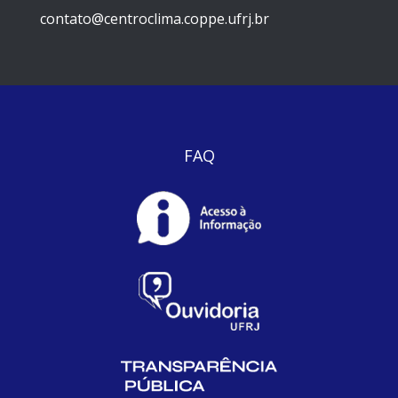
contato@centroclima.coppe.ufrj.br
FAQ