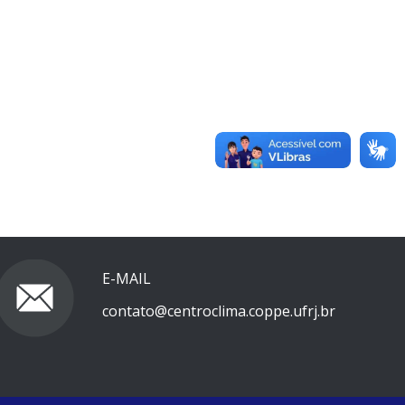
E-MAIL
contato@centroclima.coppe.ufrj.br