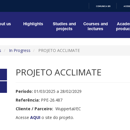
COMUNICA BR
ACESS
IR
PARA
O
ut us
Highlights
Studies and
Courses and
Acade
CONTEÚDO
projects
lectures
produc
s
In Progress
PROJETO ACCLIMATE
PROJETO ACCLIMATE
Período:
01/03/2025 a 28/02/2029
Referência:
PPE-26.487
Cliente / Parceiro:
Wuppertal/EC
Acesse
AQUI
o site do projeto.