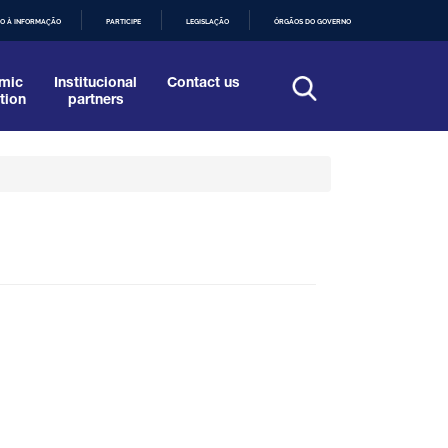
O À INFORMAÇÃO
PARTICIPE
LEGISLAÇÃO
ÓRGÃOS DO GOVERNO
mic
Institucional
Contact us
tion
partners