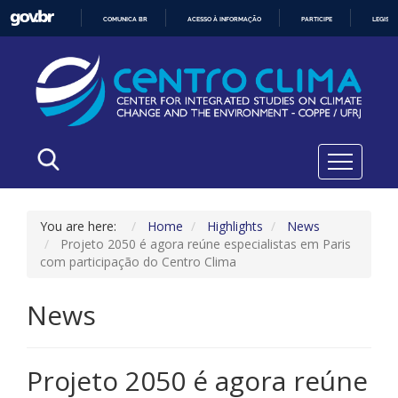
COMUNICA BR
ACESSO À INFORMAÇÃO
PARTICIPE
LEGISL
IR
PARA
O
CONTEÚDO
You are here:
Home
Highlights
News
Projeto 2050 é agora reúne especialistas em Paris
com participação do Centro Clima
News
Projeto 2050 é agora reúne