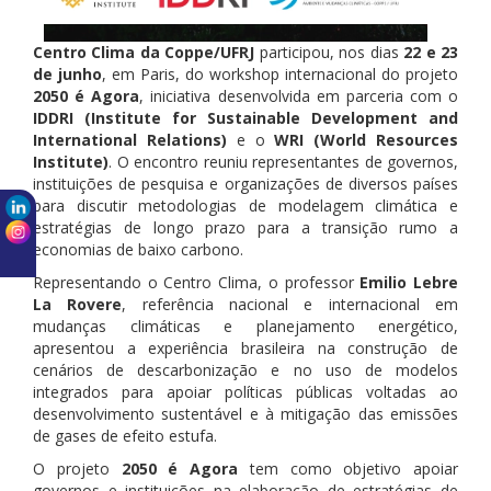
Centro Clima da Coppe/UFRJ
participou, nos dias
22 e 23
de junho
, em Paris, do workshop internacional do projeto
2050 é Agora
, iniciativa desenvolvida em parceria com o
IDDRI (Institute for Sustainable Development and
International Relations)
e o
WRI (World Resources
Institute)
. O encontro reuniu representantes de governos,
instituições de pesquisa e organizações de diversos países
para discutir metodologias de modelagem climática e
estratégias de longo prazo para a transição rumo a
economias de baixo carbono.
Representando o Centro Clima, o professor
Emilio Lebre
La Rovere
, referência nacional e internacional em
mudanças climáticas e planejamento energético,
apresentou a experiência brasileira na construção de
cenários de descarbonização e no uso de modelos
integrados para apoiar políticas públicas voltadas ao
desenvolvimento sustentável e à mitigação das emissões
de gases de efeito estufa.
O projeto
2050 é Agora
tem como objetivo apoiar
governos e instituições na elaboração de estratégias de