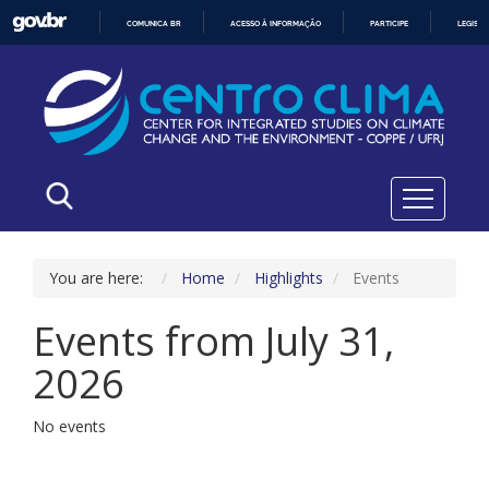
COMUNICA BR
ACESSO À INFORMAÇÃO
PARTICIPE
LEGISL
IR
PARA
O
CONTEÚDO
You are here:
Home
Highlights
Events
Events from July 31,
2026
No events