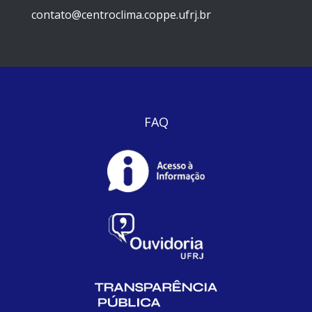
contato@centroclima.coppe.ufrj.br
FAQ