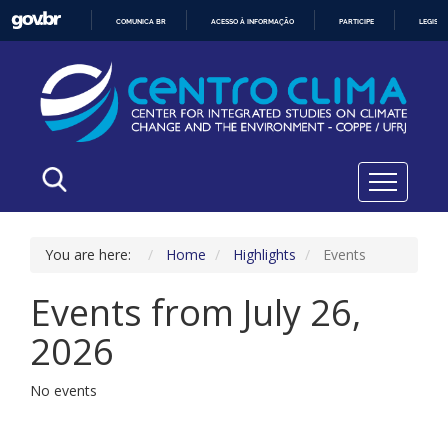
COMUNICA BR
ACESSO À INFORMAÇÃO
PARTICIPE
LEGISL
IR
PARA
O
CONTEÚDO
You are here:
Home
Highlights
Events
Events from July 26,
2026
No events