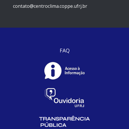
contato@centroclima.coppe.ufrj.br
FAQ