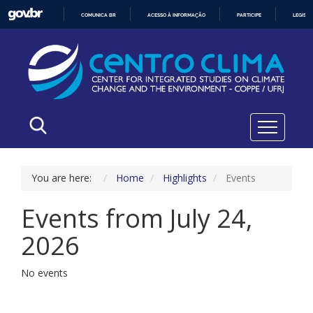
COMUNICA BR
ACESSO À INFORMAÇÃO
PARTICIPE
LEGISL
IR
PARA
O
CONTEÚDO
You are here:
Home
Highlights
Events
Events from July 24,
2026
No events