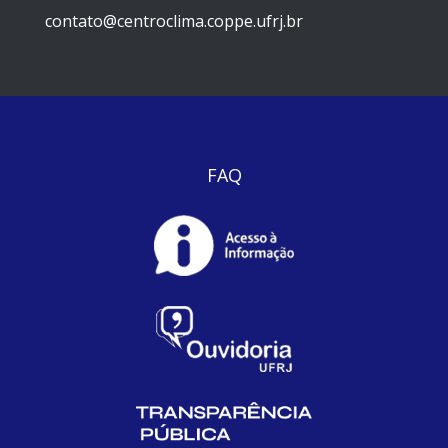
contato@centroclima.coppe.ufrj.br
FAQ