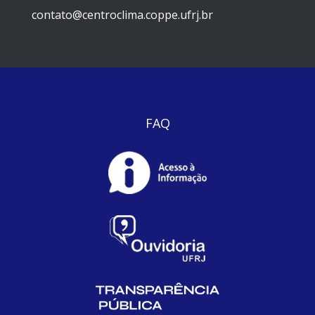
contato@centroclima.coppe.ufrj.br
FAQ