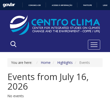
COMUNICA BR
ACESSO À INFORMAÇÃO
PARTICIPE
LEGISL
IR
PARA
O
CONTEÚDO
You are here:
Home
Highlights
Events
Events from July 16,
2026
No events