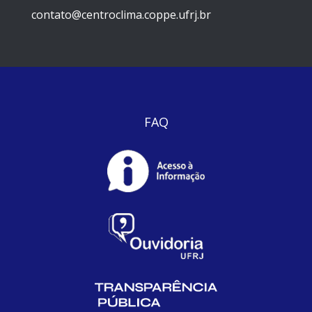
contato@centroclima.coppe.ufrj.br
FAQ