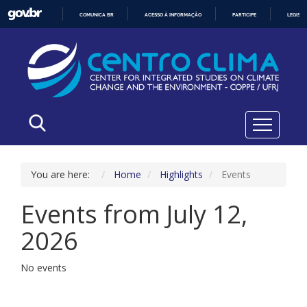
COMUNICA BR
ACESSO À INFORMAÇÃO
PARTICIPE
LEGISL
IR
PARA
O
CONTEÚDO
You are here:
Home
Highlights
Events
Events from July 12,
2026
No events