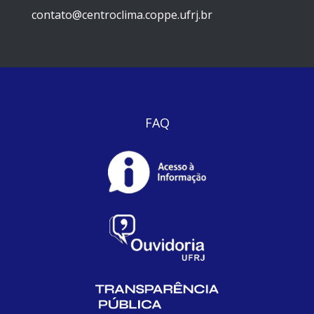
contato@centroclima.coppe.ufrj.br
FAQ