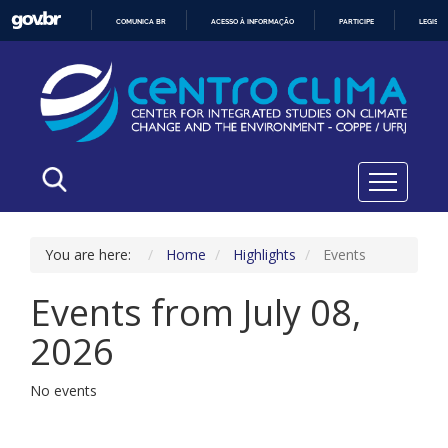
COMUNICA BR
ACESSO À INFORMAÇÃO
PARTICIPE
LEGISL
IR
PARA
O
CONTEÚDO
You are here:
Home
Highlights
Events
Events from July 08,
2026
No events