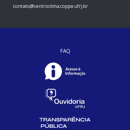
contato@centroclima.coppe.ufrj.br
FAQ