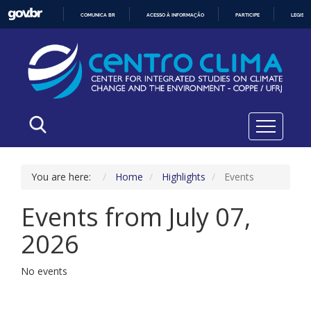
COMUNICA BR
ACESSO À INFORMAÇÃO
PARTICIPE
LEGISL
IR
PARA
O
CONTEÚDO
You are here:
Home
Highlights
Events
Events from July 07,
2026
No events