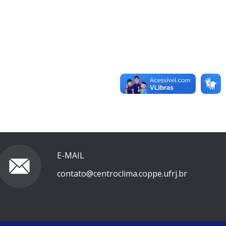
E-MAIL
contato@centroclima.coppe.ufrj.br