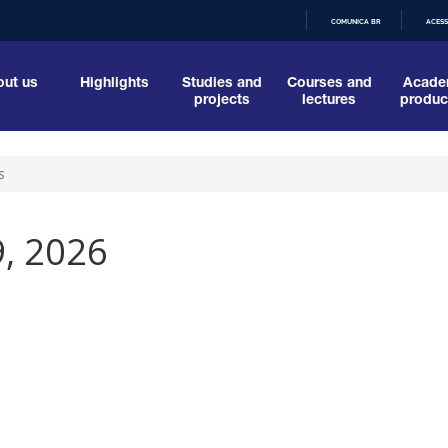
COMUNICA BR
ACESS
IR
PARA
O
ut us
Highlights
Studies and
Courses and
Acade
CONTEÚDO
projects
lectures
produc
s
9, 2026