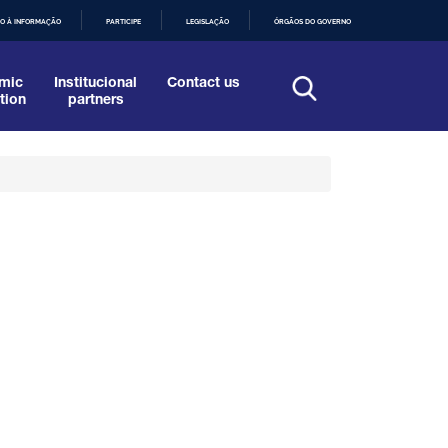
O À INFORMAÇÃO
PARTICIPE
LEGISLAÇÃO
ÓRGÃOS DO GOVERNO
mic
Institucional
Contact us
tion
partners