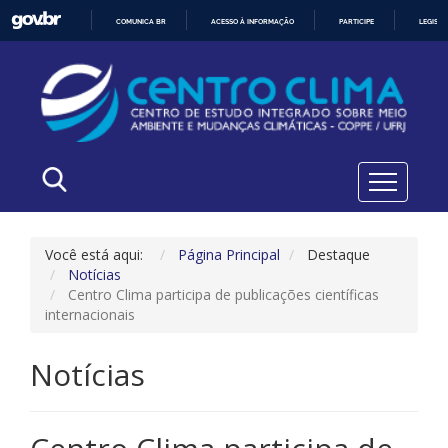
COMUNICA BR
ACESSO À INFORMAÇÃO
PARTICIPE
LEGISL
IR
PARA
O
CONTEÚDO
Você está aqui:
Página Principal
Destaque
Notícias
Centro Clima participa de publicações científicas
internacionais
Notícias