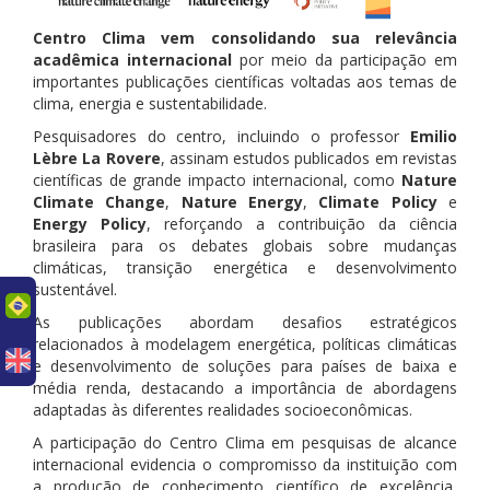
Centro Clima vem consolidando sua relevância
acadêmica internacional
por meio da participação em
importantes publicações científicas voltadas aos temas de
clima, energia e sustentabilidade.
Pesquisadores do centro, incluindo o professor
Emilio
Lèbre La Rovere
, assinam estudos publicados em revistas
científicas de grande impacto internacional, como
Nature
Climate Change
,
Nature Energy
,
Climate Policy
e
Energy Policy
, reforçando a contribuição da ciência
brasileira para os debates globais sobre mudanças
climáticas, transição energética e desenvolvimento
sustentável.
uês
As publicações abordam desafios estratégicos
relacionados à modelagem energética, políticas climáticas
e desenvolvimento de soluções para países de baixa e
média renda, destacando a importância de abordagens
adaptadas às diferentes realidades socioeconômicas.
A participação do Centro Clima em pesquisas de alcance
internacional evidencia o compromisso da instituição com
a produção de conhecimento científico de excelência,