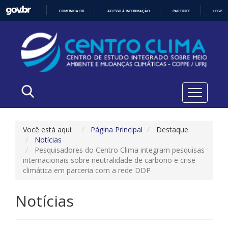
COMUNICA BR
ACESSO À INFORMAÇÃO
PARTICIPE
LEGISL
IR
PARA
O
CONTEÚDO
Você está aqui:
Página Principal
Destaque
Notícias
Pesquisadores do Centro Clima integram pesquisas
internacionais sobre neutralidade de carbono e crise
climática em parceria com a rede DDP
Notícias