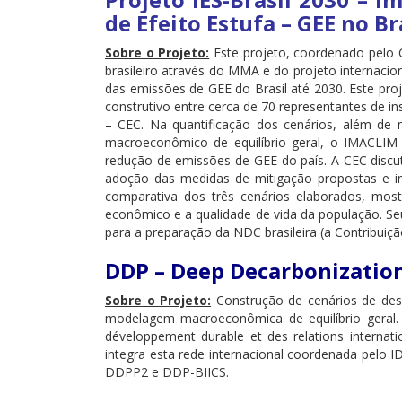
de Efeito Estufa – GEE no B
Sobre o Projeto:
Este projeto, coordenado pelo 
brasileiro através do MMA e do projeto internacio
das emissões de GEE do Brasil até 2030. Este pro
construtivo entre cerca de 70 representantes de i
– CEC. Na quantificação dos cenários, além de 
macroeconômico de equilíbrio geral, o IMACLIM-
redução de emissões de GEE do país. A CEC discut
adoção das medidas de mitigação propostas e inst
comparativa dos três cenários elaborados, mos
econômico e a qualidade de vida da população. Se
para a preparação da NDC brasileira (a Contribui
DDP – Deep Decarbonizatio
Sobre o Projeto:
Construção de cenários de des
modelagem macroeconômica de equilíbrio geral. D
développement durable et des relations internat
integra esta rede internacional coordenada pelo 
DDPP2 e DDP-BIICS.