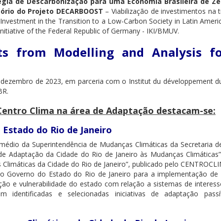
gia de Descarbonização para uma Economia Brasileira de Ze
latório do Projeto DECARBOOST
– Viabilização de investimentos na
r Investment in the Transition to a Low-Carbon Society in Latin Ame
Initiative of the Federal Republic of Germany - IKI/BMUV.
ts from Modelling and Analysis fo
dezembro de 2023, em parceria com o Institut du développement dura
BR.
 Centro Clima na área de Adaptação destacam-se:
 Estado do Rio de Janeiro
rmédio da Superintendência de Mudanças Climáticas da Secretaria
 Adaptação da Cidade do Rio de Janeiro às Mudanças Climáticas” 
Climáticas da Cidade do Rio de Janeiro”, publicado pelo CENTROCL
 ao Governo do Estado do Rio de Janeiro para a implementação de
ção e vulnerabilidade do estado com relação a sistemas de intere
m identificadas e selecionadas iniciativas de adaptação pas