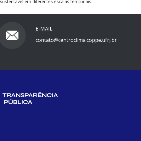
tentável em diferentes escalas territoriais.
E-MAIL
contato@centroclima.coppe.ufrj.br