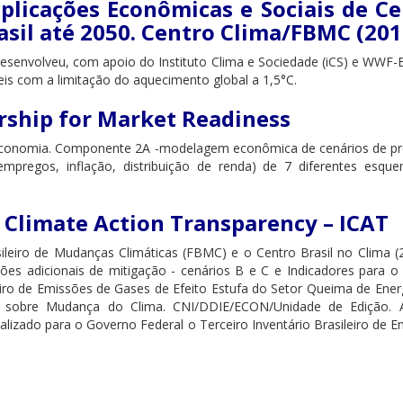
Implicações Econômicas e Sociais de C
rasil até 2050. Centro Clima/FBMC (201
senvolveu, com apoio do Instituto Clima e Sociedade (iCS) e WWF-B
eis com a limitação do aquecimento global a 1,5°C.
ership for Market Readiness
Economia. Componente 2A -modelagem econômica de cenários de prec
empregos, inflação, distribuição de renda) de 7 diferentes esqu
or Climate Action Transparency – ICAT
eiro de Mudanças Climáticas (FBMC) e o Centro Brasil no Clima (
 ações adicionais de mitigação - cenários B e C e Indicadores par
eiro de Emissões de Gases de Efeito Estufa do Setor Queima de Ener
s sobre Mudança do Clima. CNI/DDIE/ECON/Unidade de Edição.
ealizado para o Governo Federal o Terceiro Inventário Brasileiro de 