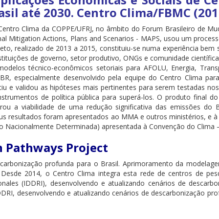
rasil até 2030. Centro Clima/FBMC (201
Centro Clima da COPPE/UFRJ, no âmbito do Forum Brasileiro de M
nal Mitigation Actions, Plans and Scenarios - MAPS, usou um processo
jeto, realizado de 2013 a 2015, constituiu-se numa experiência bem 
nstituições de governo, setor produtivo, ONGs e comunidade científi
modelos técnico-econômicos setoriais para AFOLU, Energia, Transp
BR, especialmente desenvolvido pela equipe do Centro Clima para
iu e validou as hipóteses mais pertinentes para serem testadas nos 
rumentos de política pública para superá-los. O produto final do 
trou a viabilidade de uma redução significativa das emissões do
us resultados foram apresentados ao MMA e outros ministérios, e 
ção Nacionalmente Determinada) apresentada à Convenção do Clima –
n Pathways Project
carbonização profunda para o Brasil. Aprimoramento da modelagem
esde 2014, o Centro Clima integra esta rede de centros de pesqu
ionales (IDDRI), desenvolvendo e atualizando cenários de descarb
IDDRI, desenvolvendo e atualizando cenários de descarbonização pr