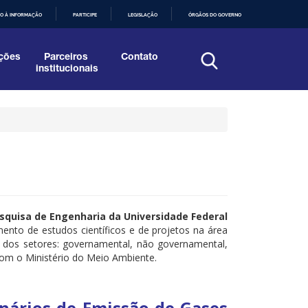
O À INFORMAÇÃO
PARTICIPE
LEGISLAÇÃO
ÓRGÃOS DO GOVERNO
ções
Parceiros
Contato
institucionais
squisa de Engenharia da Universidade Federal
mento de estudos científicos e de projetos na área
s dos setores: governamental, não governamental,
 com o Ministério do Meio Ambiente.
enários de Emissão de Gases