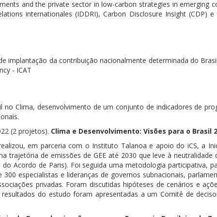
ments and the private sector in low-carbon strategies in emerging c
lations internationales (IDDRI), Carbon Disclosure Insight (CDP) e
 implantação da contribuição nacionalmente determinada do Brasil n
ency - ICAT
il no Clima, desenvolvimento de um conjunto de indicadores de p
onais.
022 (2 projetos).
Clima e Desenvolvimento: Visões para o Brasil 
ealizou, em parceria com o Instituto Talanoa e apoio do iCS, a I
a trajetória de emissões de GEE até 2030 que leve à neutralidade
do Acordo de Paris). Foi seguida uma metodologia participativa, 
e 300 especialistas e lideranças de governos subnacionais, parlame
sociações privadas. Foram discutidas hipóteses de cenários e açõe
 resultados do estudo foram apresentadas a um Comitê de decisores