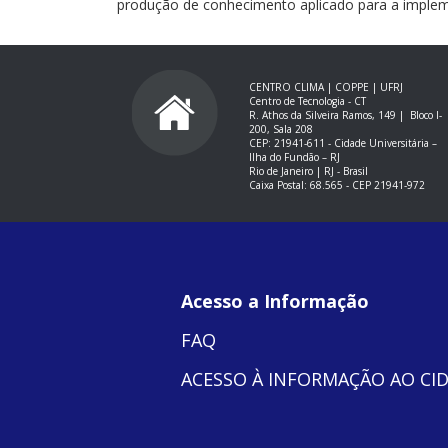
produção de conhecimento aplicado para a implemen
CENTRO CLIMA | COPPE | UFRJ
Centro de Tecnologia - CT
R. Athos da Silveira Ramos, 149 |
Bloco I-
200, Sala 208
CEP: 21941-611 -
Cidade Universitária –
Ilha do Fundão – RJ
Rio de Janeiro | RJ - Brasil
Caixa Postal: 68.565 - CEP 21941-972
Acesso a Informação
FAQ
ACESSO À INFORMAÇÃO AO CI