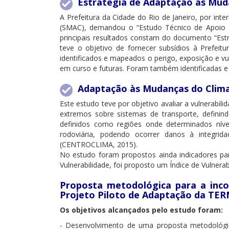
Estratégia de Adaptação às Muda
A Prefeitura da Cidade do Rio de Janeiro, por in
(SMAC), demandou o “Estudo Técnico de Apoio a
principais resultados constam do documento “Est
teve o objetivo de fornecer subsídios à Prefei
identificados e mapeados o perigo, exposição e v
em curso e futuras. Foram também identificadas e
Adaptação às Mudanças do Clima
Este estudo teve por objetivo avaliar a vulnerabi
extremos sobre sistemas de transporte, definindo
definidos como regiões onde determinados níveis
rodoviária, podendo ocorrer danos à integri
(CENTROCLIMA, 2015).
No estudo foram propostos ainda indicadores para 
Vulnerabilidade, foi proposto um Índice de Vulnera
Proposta metodológica para a inco
Projeto Piloto de Adaptação da TE
Os objetivos alcançados pelo estudo foram:
- Desenvolvimento de uma proposta metodológic