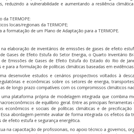
, reduzindo a vulnerabilidade e aumentando a resiliência climáti
ção da TERMOPE:
ticos locais/regionais da TERMOPE;
ra a formatação de um Plano de Adaptação para a TERMOPE.
a elaboração de inventários de emissões de gases de efeito estufa
 de Gases de Efeito Estufa do Setor Energia, o Quarto Inventário B
 de Emissões de Gases de Efeito Estufa do Estado do Rio de Janeir
 para a formulação de políticas climáticas baseadas em evidências
ma desenvolve estudos e cenários prospectivos voltados à desca
egulatórias e econômicas sobre os setores de energia, transportes, 
ias de longo prazo compatíveis com os compromissos climáticos nacio
za uma plataforma própria de modelagem integrada que combina mode
macroeconômicos de equilíbrio geral. Entre as principais ferramentas
 econômicos e sociais de políticas climáticas e de precificaçã
Essa abordagem permite avaliar de forma integrada os efeitos da 
de efeito estufa e segurança energética.
atua na capacitação de profissionais, no apoio técnico a governos, 