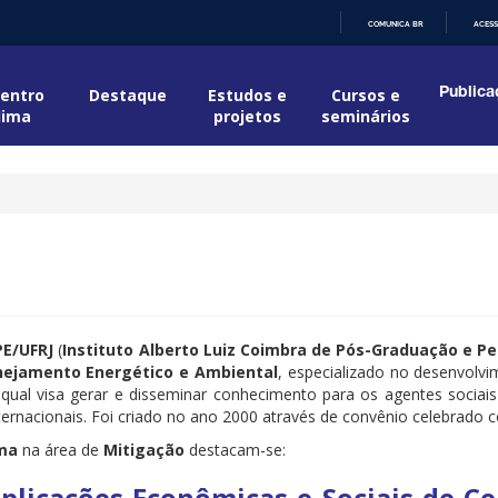
COMUNICA BR
ACESS
IR
PARA
O
entro
Destaque
Estudos e
Cursos e
Publica
CONTEÚDO
lima
projetos
seminários
E/UFRJ
(
Instituto Alberto Luiz Coimbra de Pós-Graduação e Pe
nejamento Energético e Ambiental
, especializado no desenvolvi
 qual visa gerar e disseminar conhecimento para os agentes sociai
internacionais. Foi criado no ano 2000 através de convênio celebrado
ima
na área de
Mitigação
destacam-se:
Implicações Econômicas e Sociais de C