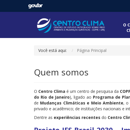
O C
C
Você está aqui:
Página Principal
Quem somos
O
Centro Clima
é um centro de pesquisa da
COPP
do Rio de Janeiro
), ligado ao
Programa de Pla
de
Mudanças Climáticas e Meio Ambiente
, o
privado e acadêmico; de instituições nacionais e 
Dentre as
experiências recentes
do
Centro Cl
Projeto IES-Brasil 2030 – 