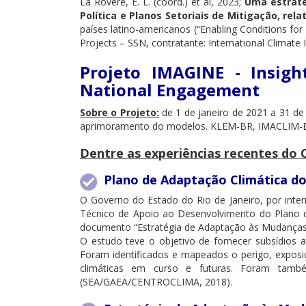
La Rovere, E. L. (coord.) et al, 2023;
Uma estraté
Política e Planos Setoriais de Mitigação, re
países latino-americanos (“Enabling Conditions fo
Projects – SSN, contratante: International Climate 
Projeto IMAGINE - Insigh
National Engagement
Sobre o Projeto:
de 1 de janeiro de 2021 a 31 de 
aprimoramento do modelos. KLEM-BR, IMACLIM-
Dentre as experiências recentes do
Plano de Adaptação Climática do
O Governo do Estado do Rio de Janeiro, por inte
Técnico de Apoio ao Desenvolvimento do Plano de
documento “Estratégia de Adaptação às Mudanças 
O estudo teve o objetivo de fornecer subsídios
Foram identificados e mapeados o perigo, exposi
climáticas em curso e futuras. Foram també
(SEA/GAEA/CENTROCLIMA, 2018).