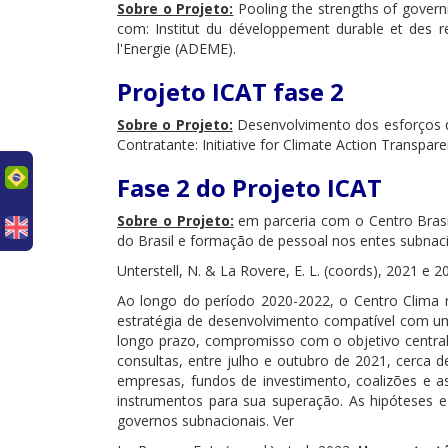
Sobre o Projeto:
Pooling the strengths of govern
com: Institut du développement durable et des re
l'Energie (ADEME).
Projeto ICAT fase 2
Sobre o Projeto:
Desenvolvimento dos esforços de
Contratante: Initiative for Climate Action Transpar
uês
Fase 2 do Projeto ICAT
Sobre o Projeto:
em parceria com o Centro Bras
do Brasil e formação de pessoal nos entes subnaci
Unterstell, N. & La Rovere, E. L. (coords), 2021 e 2
Ao longo do período 2020-2022, o Centro Clima r
estratégia de desenvolvimento compatível com um
longo prazo, compromisso com o objetivo central 
consultas, entre julho e outubro de 2021, cerca d
empresas, fundos de investimento, coalizões e as
instrumentos para sua superação. As hipóteses e
governos subnacionais. Ver