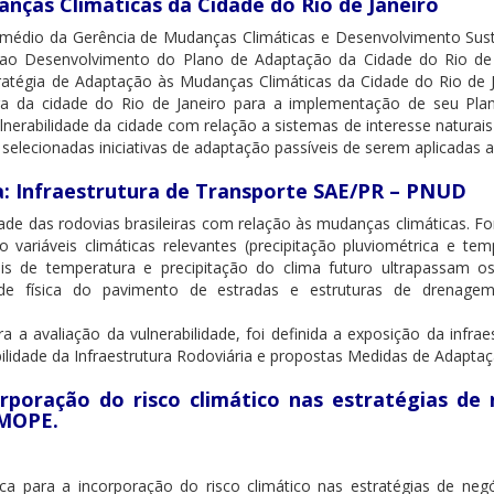
nças Climáticas da Cidade do Rio de Janeiro
termédio da Gerência de Mudanças Climáticas e Desenvolvimento Sus
o Desenvolvimento do Plano de Adaptação da Cidade do Rio de J
ratégia de Adaptação às Mudanças Climáticas da Cidade do Rio de
tura da cidade do Rio de Janeiro para a implementação de seu P
ulnerabilidade da cidade com relação a sistemas de interesse natura
 selecionadas iniciativas de adaptação passíveis de serem aplicada
: Infraestrutura de Transporte SAE/PR – PNUD
lidade das rodovias brasileiras com relação às mudanças climáticas. 
 variáveis climáticas relevantes (precipitação pluviométrica e te
 de temperatura e precipitação do clima futuro ultrapassam os li
dade física do pavimento de estradas e estruturas de drenage
a avaliação da vulnerabilidade, foi definida a exposição da infraes
bilidade da Infraestrutura Rodoviária e propostas Medidas de Adaptaç
rporação do risco climático nas estratégias d
RMOPE.
a para a incorporação do risco climático nas estratégias de n