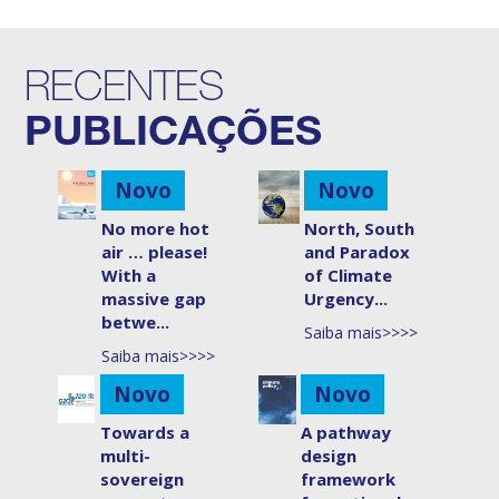
RECENTES
PUBLICAÇÕES
Novo
Novo
No more hot
North, South
air … please!
and Paradox
With a
of Climate
massive gap
Urgency...
betwe...
Saiba mais>>>>
Saiba mais>>>>
Novo
Novo
Towards a
A pathway
multi-
design
sovereign
framework