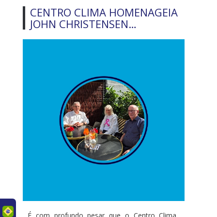
CENTRO CLIMA HOMENAGEIA
JOHN CHRISTENSEN…
uês
É com profundo pesar que o Centro Clima